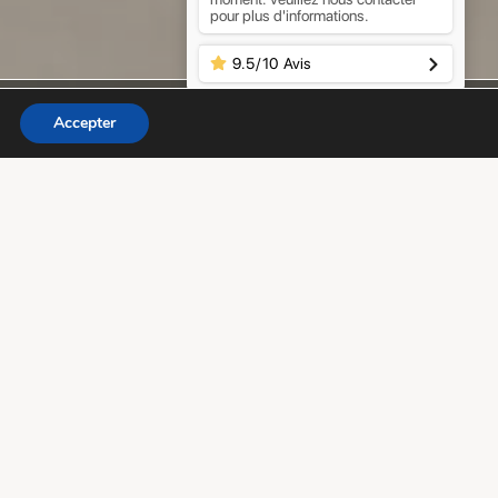
pour plus d'informations.
9.5
/
10
Avis
RÉSERVER
Accepter
ο
ρ
γ
ά
ν
ω
σ
η
κ
α
ι