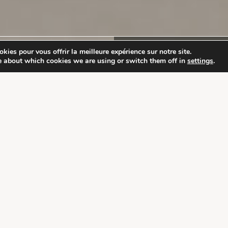
kies pour vous offrir la meilleure expérience sur notre site.
e about which cookies we are using or switch them off in
settings
.
μ
β
ο
υ
λ
έ
ς
γ
ι
α
α
σ
φ
ά
λ
ε
ι
α
,
α
υ
θ
ε
ν
τ
ι
κ
έ
ς
ε
μ
π
ε
ι
ρ
ί
ε
ς