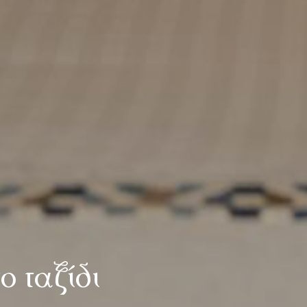
τ
ο
τ
α
ξ
ί
δ
ι