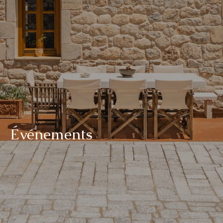
É
v
é
n
e
m
e
n
t
s