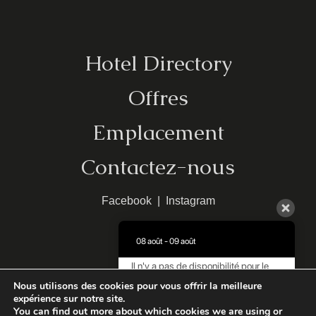
Hotel Directory
Offres
Emplacement
Contactez-nous
Facebook
|
Instagram
08 août - 09 août
Il n'y a pas de disponibilité pour le
moment. Veuillez nous contacter pour
MHTE:
1248Κ013Α0042000
Nous utilisons des cookies pour vous offrir la meilleure
plus d'informations.
expérience sur notre site.
Limeni Village
You can find out more about which cookies we are using or
Powered by: AboutHotelier
9.5 / 10
(
708 Avis
)