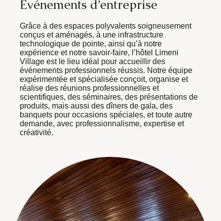
É
v
é
n
e
m
e
n
t
s
d
’
e
n
t
r
e
p
r
i
s
e
Grâce à des espaces polyvalents soigneusement
conçus et aménagés, à une infrastructure
technologique de pointe, ainsi qu’à notre
expérience et notre savoir-faire, l’hôtel Limeni
Village est le lieu idéal pour accueillir des
événements professionnels réussis. Notre équipe
expérimentée et spécialisée conçoit, organise et
réalise des réunions professionnelles et
scientifiques, des séminaires, des présentations de
produits, mais aussi des dîners de gala, des
banquets pour occasions spéciales, et toute autre
demande, avec professionnalisme, expertise et
créativité.