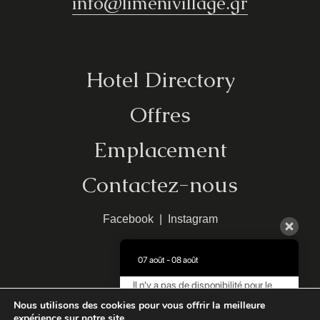
info@limenivillage.gr
Hotel Directory
Offres
Emplacement
Contactez-nous
Facebook
|
Instagram
07 août - 08 août
Il n'y a pas de disponibilité pour le
moment. Veuillez nous contacter pour
MHTE:
1248Κ013Α0042000
Nous utilisons des cookies pour vous offrir la meilleure
plus d'informations.
expérience sur notre site.