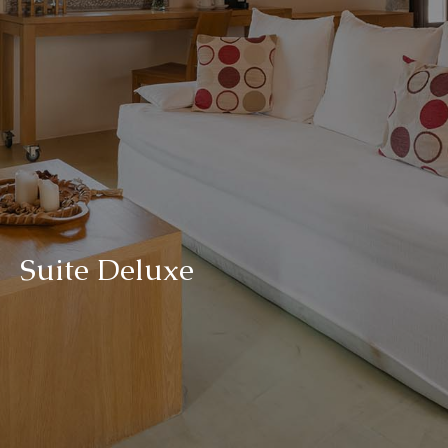
S
u
i
t
e
D
e
l
u
x
e