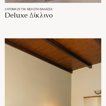
2 ΆΤΟΜΑ
25 Τ.Μ.
ΘΈΑ ΣΤΗ ΘΆΛΑΣΣΑ
Deluxe Δίκλινο