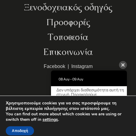
Ξενοδοχειακός οδηγός
Προσφορές
Τοποθεσία
Επικοινωνία
Facebook
|
Instagram
08 Αυγ - 09 Αυγ
Δεν υπάρχει διαθεσιμότητα αυτή τη
στιγμή. Παρακαλούμε
επικοινωνήστε μαζί μας για
MHTE:
1248Κ013Α0042000
Χρησιμοποιούμε cookies για να σας προσφέρουμε τη
περισσότερες πληροφορίες.
βέλτιστη εμπειρία πλοήγησης στον ιστότοπό μας.
Limeni Village
You can find out more about which cookies we are using or
Powered by: AboutHotelier
9.5 / 10
(
708 Κριτικές
)
switch them off in
settings
.
Powered by
Αποδοχή
ΚΡΑΤΗΣΗ