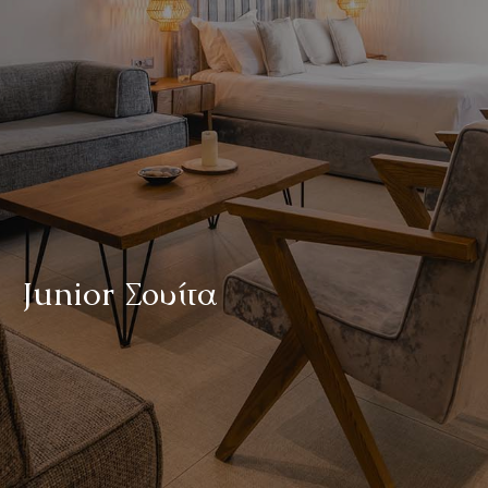
J
u
n
i
o
r
Σ
ο
υ
ί
τ
α