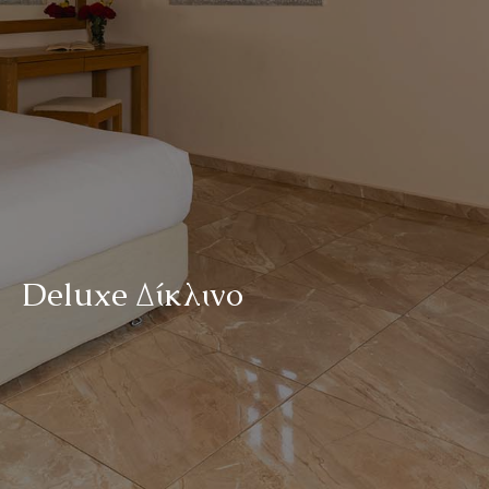
D
e
l
u
x
e
Δ
ί
κ
λ
ι
ν
ο